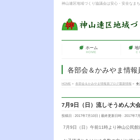
神山連区地域づくり協議会は安心・安全なま
ホーム
地
HOME
Ｃ
各部会＆かみやま情報
HOME
»
各部会＆かみやま情報員ブログ最新情報
»
◆
7月9日（日）流しそうめん大
投稿日 : 2017年7月10日
最終更新日時 : 2017年7
7月9日（日）午前11時より神山公民