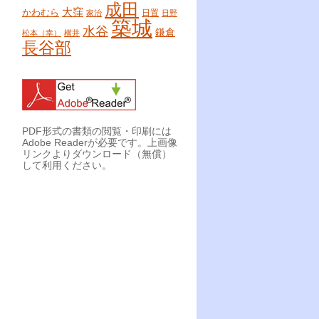
成田
大窪
かわむら
日置
家治
日野
築城
水谷
鎌倉
松本（幸）
横井
長谷部
PDF形式の書類の閲覧・印刷には
Adobe Readerが必要です。上画像
リンクよりダウンロード（無償）
して利用ください。