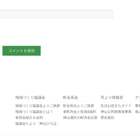
地域づくり協議会
町会長会
耳より情報室
ア
地域づくり協議会よりご挨拶
町会長会よりご挨拶
生活お役立ちガイド
事
地域づくり協議会とは？
各町内会と役員&規約
神山公民館推進事業
個
各部会紹介＆会則
神山連区の町内会位置
歴史探訪
協議会たより「神山ひろば」