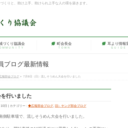
ちづくりと、助け上手、助けられ上手な人の環を築きます。
域づくり協議会
町会長会
耳より情報
ＯＭＭＵＮＩＴＹ
ＴＯＷＮ
ＧＵＩＤＥ
員ブログ最新情報
広報部会ブログ
»
7月9日（日）流しそうめん大会を行いました
会を行いました
月10日
カテゴリー :
◆広報部会ブログ
,
旧）ヤング部会ブログ
館南側駐車場で、流しそうめん大会を行いました。