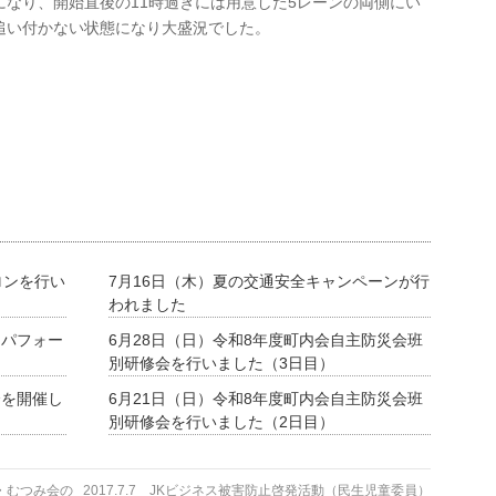
なり、開始直後の11時過ぎには用意した5レーンの両側にい
追い付かない状態になり大盛況でした。
ロンを行い
7月16日（木）夏の交通安全キャンペーンが行
われました
ーパフォー
6月28日（日）令和8年度町内会自主防災会班
別研修会を行いました（3日目）
会を開催し
6月21日（日）令和8年度町内会自主防災会班
別研修会を行いました（2日目）
・むつみ会の
2017.7.7 JKビジネス被害防止啓発活動（民生児童委員）