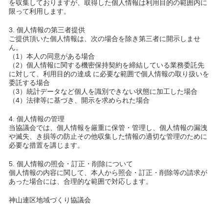
を収集しており
ますが、取得した個人情報は利用目的の範囲内に
限って利用します。
3. 個人情報の第三者提供
ご提供頂いた個人情報は、次の場合を除き第三者に開示しませ
ん。
（1）本人の同意がある場合
（2）個人情報に関する機密保持契約を締結している業務委託先
に対して、利用
目的の達成 に必要な範囲で個人情報の取り扱いを
委託する場合
（3）統計データなど個人を識別できない状態に加工した場合
（4）法律等に基づき、開示を求められた場合
4. 個人情報の管理
当協議会では、個人情報を厳重に保管・管理し、個人情報の漏洩
や滅失、き損等
の防止その他収集した情報の適切な管理のために
必要な措置を講じます。
5. 個人情報の照会・訂正・削除について
個人情報の内容に関して、本人から照会・訂正・削除等の請求が
あった場合に
は、合理的な範囲で対応します。
神山連区地域づくり協議会