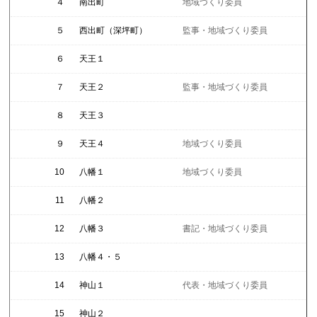
４
南出町
地域づくり委員
５
西出町（深坪町）
監事・地域づくり委員
６
天王１
７
天王２
監事・地域づくり委員
８
天王３
９
天王４
地域づくり委員
10
八幡１
地域づくり委員
11
八幡２
12
八幡３
書記・地域づくり委員
13
八幡４・５
14
神山１
代表・地域づくり委員
15
神山２