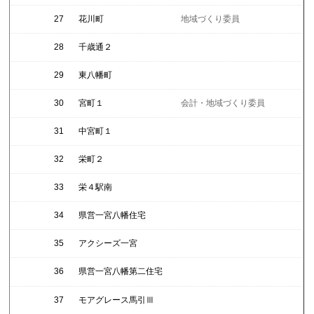
27
花川町
地域づくり委員
28
千歳通２
29
東八幡町
30
宮町１
会計・地域づくり委員
31
中宮町１
32
栄町２
33
栄４駅南
34
県営一宮八幡住宅
35
アクシーズ一宮
36
県営一宮八幡第二住宅
37
モアグレース馬引Ⅲ