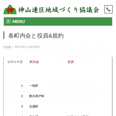
MENU
各町内会と役員&規約
HOME
»
各町内会と役員&規約
令和８年度
町内会
役員
１
一色町
２
東出神戸町
３
北浦町