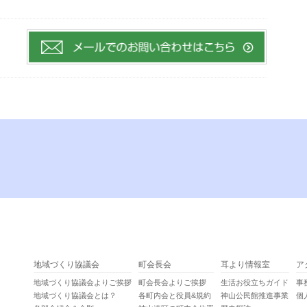
地域づくり協議会
町会長会
耳より情報室
ア
地域づくり協議会よりご挨拶
町会長会よりご挨拶
生活お役立ちガイド
事
地域づくり協議会とは？
各町内会と役員&規約
神山公民館推進事業
個