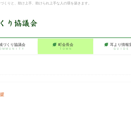
ちづくりと、助け上手、助けられ上手な人の環を築きます。
域づくり協議会
町会長会
耳より情報
ＯＭＭＵＮＩＴＹ
ＴＯＷＮ
ＧＵＩＤＥ
拶