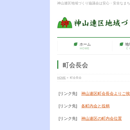
神山連区地域づくり協議会は安心・安全なま
ホーム
地
HOME
Ｃ
町会長会
HOME
»
町会長会
[リンク先]
神山連区町会長会よりご挨
[リンク先]
各町内会と役柄
[リンク先]
神山連区の町内会位置