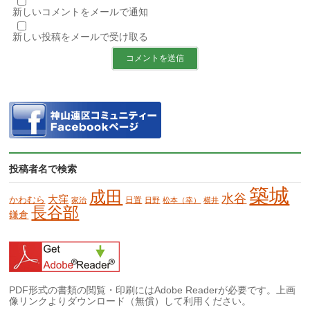
新しいコメントをメールで通知
新しい投稿をメールで受け取る
投稿者名で検索
築城
成田
水谷
大窪
かわむら
日置
家治
日野
松本（幸）
横井
長谷部
鎌倉
PDF形式の書類の閲覧・印刷にはAdobe Readerが必要です。上画
像リンクよりダウンロード（無償）して利用ください。