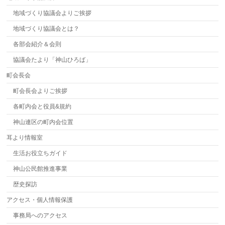
地域づくり協議会よりご挨拶
地域づくり協議会とは？
各部会紹介＆会則
協議会たより「神山ひろば」
町会長会
町会長会よりご挨拶
各町内会と役員&規約
神山連区の町内会位置
耳より情報室
生活お役立ちガイド
神山公民館推進事業
歴史探訪
アクセス・個人情報保護
事務局へのアクセス