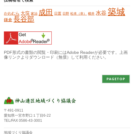
投稿者名で検索
築城
成田
水谷
大窪
かわむら
日置
家治
日野
松本（幸）
横井
長谷部
鎌倉
PDF形式の書類の閲覧・印刷にはAdobe Readerが必要です。上画
像リンクよりダウンロード（無償）して利用ください。
PAGETOP
〒491-0911
愛知県一宮市野口１丁目6-22
TEL/FAX 0586-43-3001
地域づくり協議会