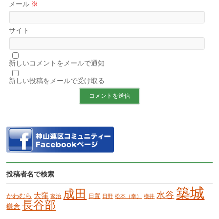
メール
※
サイト
新しいコメントをメールで通知
新しい投稿をメールで受け取る
投稿者名で検索
築城
成田
水谷
大窪
かわむら
日置
家治
日野
松本（幸）
横井
長谷部
鎌倉