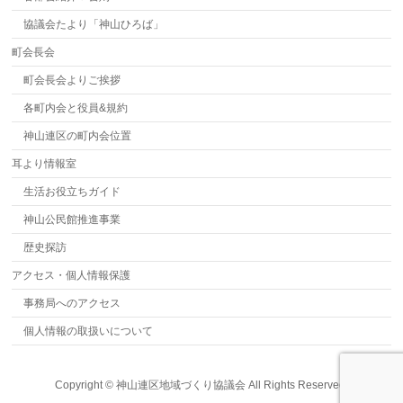
協議会たより「神山ひろば」
町会長会
町会長会よりご挨拶
各町内会と役員&規約
神山連区の町内会位置
耳より情報室
生活お役立ちガイド
神山公民館推進事業
歴史探訪
アクセス・個人情報保護
事務局へのアクセス
個人情報の取扱いについて
Copyright ©
神山連区地域づくり協議会
All Rights Reserved.