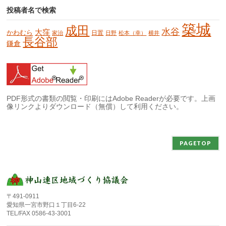
投稿者名で検索
築城
成田
水谷
大窪
かわむら
日置
家治
日野
松本（幸）
横井
長谷部
鎌倉
PDF形式の書類の閲覧・印刷にはAdobe Readerが必要です。上画
像リンクよりダウンロード（無償）して利用ください。
PAGETOP
〒491-0911
愛知県一宮市野口１丁目6-22
TEL/FAX 0586-43-3001