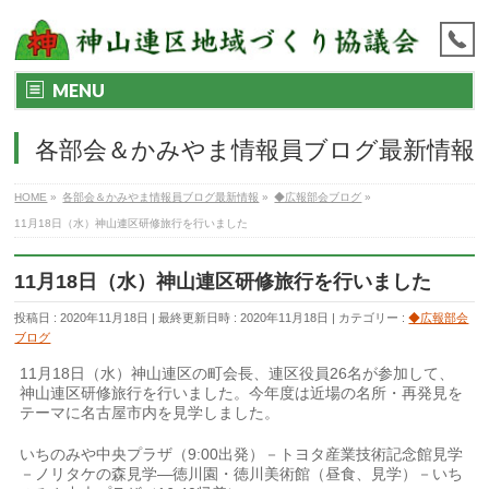
MENU
各部会＆かみやま情報員ブログ最新情報
HOME
»
各部会＆かみやま情報員ブログ最新情報
»
◆広報部会ブログ
»
11月18日（水）神山連区研修旅行を行いました
11月18日（水）神山連区研修旅行を行いました
投稿日 : 2020年11月18日
最終更新日時 : 2020年11月18日
カテゴリー :
◆広報部会
ブログ
11月18日（水）神山連区の町会長、連区役員26名が参加して、
神山連区研修旅行を行いました。今年度は近場の名所・再発見を
テーマに名古屋市内を見学しました。
いちのみや中央プラザ（9:00出発）－トヨタ産業技術記念館見学
－ノリタケの森見学―徳川園・徳川美術館（昼食、見学）－いち