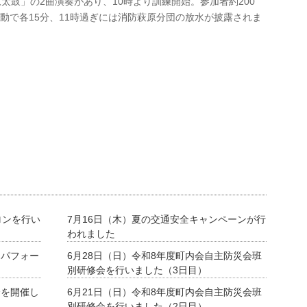
太鼓」の2曲演奏があり、10時より訓練開始。参加者約200
動で各15分、11時過ぎには消防萩原分団の放水が披露されま
ロンを行い
7月16日（木）夏の交通安全キャンペーンが行
われました
ーパフォー
6月28日（日）令和8年度町内会自主防災会班
別研修会を行いました（3日目）
会を開催し
6月21日（日）令和8年度町内会自主防災会班
別研修会を行いました（2日目）