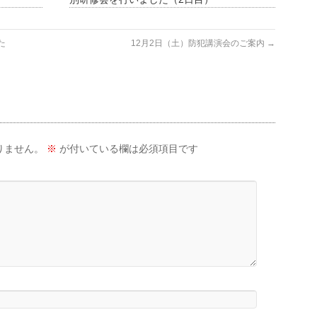
た
12月2日（土）防犯講演会のご案内
→
りません。
※
が付いている欄は必須項目です