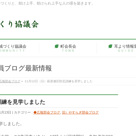
ちづくりと、助け上手、助けられ上手な人の環を築きます。
域づくり協議会
町会長会
耳より情報
ＯＭＭＵＮＩＴＹ
ＴＯＷＮ
ＧＵＩＤＥ
員ブログ最新情報
広報部会ブログ
»
11月12日（日）萩原連区防災訓練を見学しました
訓練を見学しました
1月13日
カテゴリー :
◆広報部会ブログ
,
旧）やすらぎ部会ブログ
見学しました。