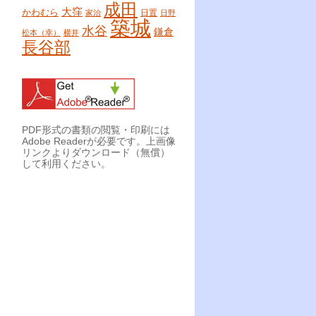
成田
大窪
かわむら
日置
家治
日野
築城
水谷
鎌倉
松本（幸）
横井
長谷部
PDF形式の書類の閲覧・印刷には
Adobe Readerが必要です。上画像
リンクよりダウンロード（無償）
して利用ください。