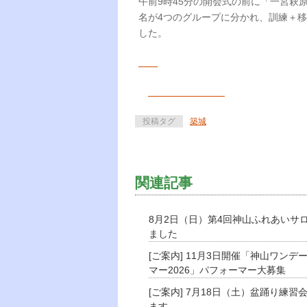
午前9時45分の開会式の前に「一宮萩原
名が4つのグループに分かれ、訓練＋移
した。
投稿タグ
築城
関連記事
8月2日（日）第4回神山ふれあいサ
ました
[ご案内] 11月3日開催「神山ワンデ
マー2026」パフォーマー大募集
[ご案内] 7月18日（土）盆踊り練習
ます