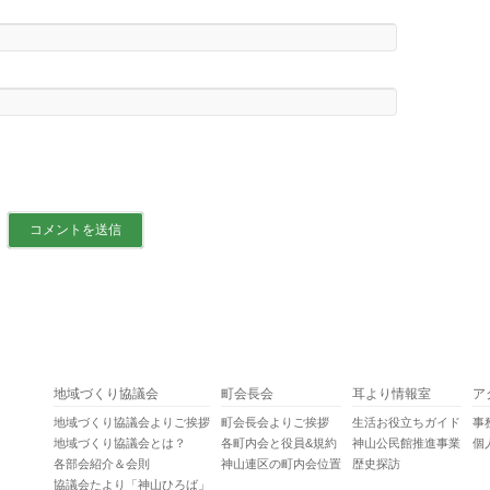
地域づくり協議会
町会長会
耳より情報室
ア
地域づくり協議会よりご挨拶
町会長会よりご挨拶
生活お役立ちガイド
事
地域づくり協議会とは？
各町内会と役員&規約
神山公民館推進事業
個
各部会紹介＆会則
神山連区の町内会位置
歴史探訪
協議会たより「神山ひろば」