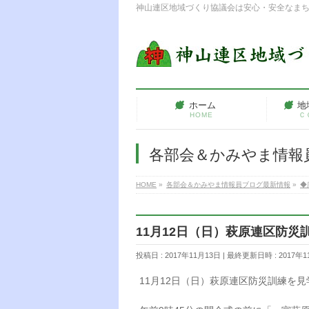
神山連区地域づくり協議会は安心・安全なま
ホーム
地
HOME
Ｃ
各部会＆かみやま情報
HOME
»
各部会＆かみやま情報員ブログ最新情報
»
◆
11月12日（日）萩原連区防災
投稿日 : 2017年11月13日
最終更新日時 : 2017年1
11月12日（日）萩原連区防災訓練を