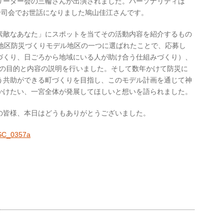
リーダー会の三輪さんが出演されました。パーソナリティは
合司会でお世話になりました鳩山佳江さんです。
素敵なあなた」にスポットを当てその活動内容を紹介するもの
・地区防災づくりモデル地区の一つに選ばれたことで、応募し
づくり、日ごろから地域にいる人が助け合う仕組みづくり）、
訓練の目的と内容の説明を行いました。そして数年かけて防災に
う共助ができる町づくりを目指し、このモデル計画を通じて神
かけたい、一宮全体が発展してほしいと想いを語られました。
の皆様、本日はどうもありがとうございました。