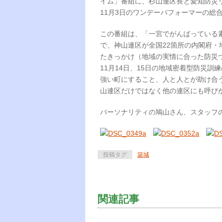
イム」番組に、杉山連区長と愛知防災
11月3日のワンデーパフォーマーの総
この番組は、「一宮でがんばっている
で、神山連区が全国22箇所の内閣府
たきっかけ（地域の実情に合った防災
11月14日、15日の地域密着型防災
強い町にすること、人と人とが助け合
山連区だけではなく他の連区にも呼び
パーソナリティの鳩山さん、スタッフ
投稿タグ
築城
関連記事