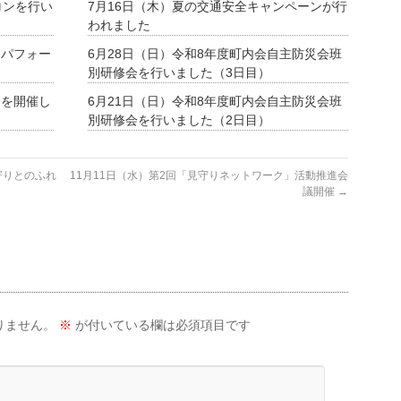
ロンを行い
7月16日（木）夏の交通安全キャンペーンが行
われました
ーパフォー
6月28日（日）令和8年度町内会自主防災会班
別研修会を行いました（3日目）
会を開催し
6月21日（日）令和8年度町内会自主防災会班
別研修会を行いました（2日目）
寄りとのふれ
11月11日（水）第2回「見守りネットワーク」活動推進会
議開催
→
りません。
※
が付いている欄は必須項目です