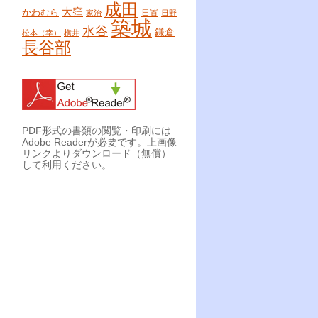
成田
大窪
かわむら
日置
家治
日野
築城
水谷
鎌倉
松本（幸）
横井
長谷部
PDF形式の書類の閲覧・印刷には
Adobe Readerが必要です。上画像
リンクよりダウンロード（無償）
して利用ください。