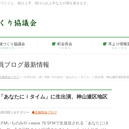
ちづくりと、助け上手、助けられ上手な人の環を築きます。
域づくり協議会
町会長会
耳より情報
ＯＭＭＵＮＩＴＹ
ＴＯＷＮ
ＧＵＩＤＥ
員ブログ最新情報
広報部会ブログ
»
11月11日（水）FMいちのみや「あなたにｉタイム」に生出演、神山連区地区防
みや「あなたにｉタイム」に生出演、神山連区地区
1月13日
カテゴリー :
◆広報部会ブログ
にFMいちのみや i-wave 76.5FMで生放送される「あなたにiタ