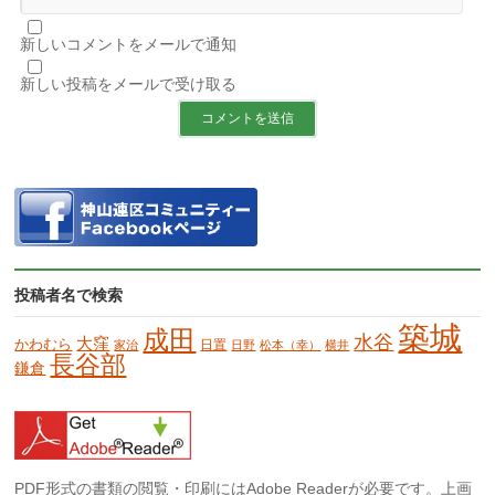
新しいコメントをメールで通知
新しい投稿をメールで受け取る
投稿者名で検索
築城
成田
水谷
大窪
かわむら
日置
家治
日野
松本（幸）
横井
長谷部
鎌倉
PDF形式の書類の閲覧・印刷にはAdobe Readerが必要です。上画