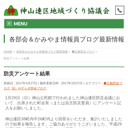
MENU
各部会＆かみやま情報員ブログ最新情報
HOME
»
各部会＆かみやま情報員ブログ最新情報
»
◆広報部会ブログ
»
防災アンケート結果
防災アンケート結果
投稿日 : 2017年3月27日
最終更新日時 : 2017年3月27日
カテゴリー :
◆広報部会ブ
ログ
,
旧）やすらぎ部会ブログ
1月29日（日）神山公民館で行われました神山連区防災会議にお
いて、出席された町会長（または自主防災委員）にアンケート記
入をお願いしました。
神山連区38町内中26町内より回答をいただき、集計いたしました
ので結果を報告します。ご協力ありがとうございました。平成29