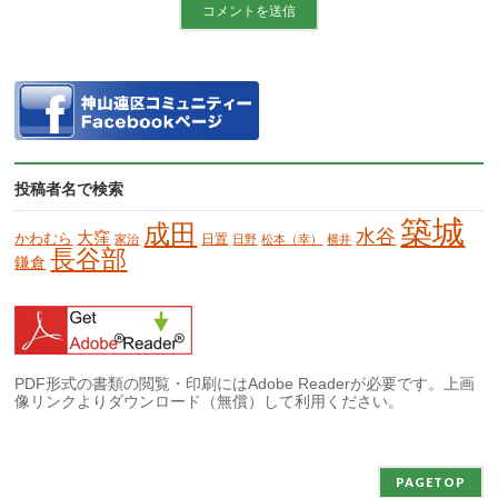
投稿者名で検索
築城
成田
水谷
大窪
かわむら
日置
家治
日野
松本（幸）
横井
長谷部
鎌倉
PDF形式の書類の閲覧・印刷にはAdobe Readerが必要です。上画
像リンクよりダウンロード（無償）して利用ください。
PAGETOP