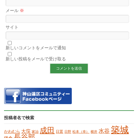
メール
※
サイト
新しいコメントをメールで通知
新しい投稿をメールで受け取る
投稿者名で検索
築城
成田
水谷
大窪
かわむら
日置
家治
日野
松本（幸）
横井
長谷部