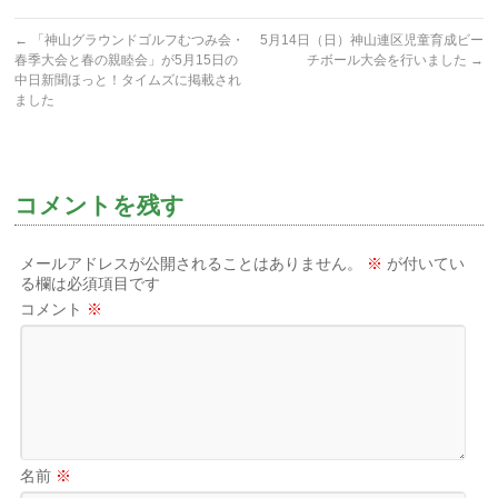
←
「神山グラウンドゴルフむつみ会・
5月14日（日）神山連区児童育成ビー
春季大会と春の親睦会」が5月15日の
チボール大会を行いました
→
中日新聞ほっと！タイムズに掲載され
ました
コメントを残す
メールアドレスが公開されることはありません。
※
が付いてい
る欄は必須項目です
コメント
※
名前
※