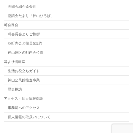
各部会紹介＆会則
協議会たより「神山ひろば」
町会長会
町会長会よりご挨拶
各町内会と役員&規約
神山連区の町内会位置
耳より情報室
生活お役立ちガイド
神山公民館推進事業
歴史探訪
アクセス・個人情報保護
事務局へのアクセス
個人情報の取扱いについて