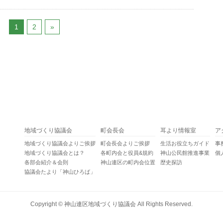
1
2
»
地域づくり協議会
町会長会
耳より情報室
ア
地域づくり協議会よりご挨拶
町会長会よりご挨拶
生活お役立ちガイド
事
地域づくり協議会とは？
各町内会と役員&規約
神山公民館推進事業
個
各部会紹介＆会則
神山連区の町内会位置
歴史探訪
協議会たより「神山ひろば」
Copyright ©
神山連区地域づくり協議会
All Rights Reserved.