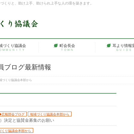
ちづくりと、助け上手、助けられ上手な人の環を築きます。
域づくり協議会
町会長会
耳より情報
ＯＭＭＵＮＩＴＹ
ＴＯＷＮ
ＧＵＩＤＥ
員ブログ最新情報
域づくり協議会本部から
◆広報部会ブログ
地域づくり協議会本部から
日）決定と協賛金募集のお願い
づくり協議会本部から