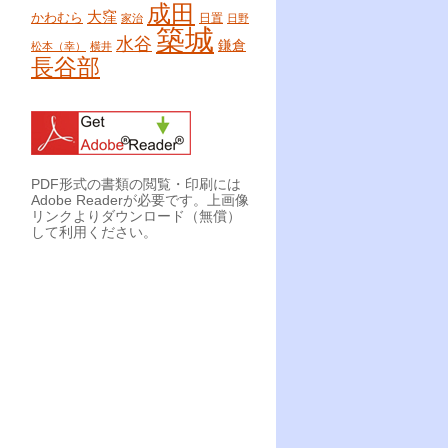
成田
大窪
かわむら
日置
家治
日野
築城
水谷
鎌倉
松本（幸）
横井
長谷部
PDF形式の書類の閲覧・印刷には
Adobe Readerが必要です。上画像
リンクよりダウンロード（無償）
して利用ください。