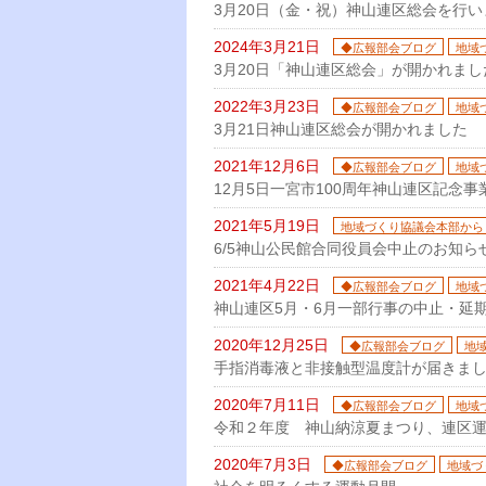
3月20日（金・祝）神山連区総会を行い
2024年3月21日
◆広報部会ブログ
地域
3月20日「神山連区総会」が開かれまし
2022年3月23日
◆広報部会ブログ
地域
3月21日神山連区総会が開かれました
2021年12月6日
◆広報部会ブログ
地域
12月5日一宮市100周年神山連区記念事
2021年5月19日
地域づくり協議会本部から
6/5神山公民館合同役員会中止のお知ら
2021年4月22日
◆広報部会ブログ
地域
神山連区5月・6月一部行事の中止・延
2020年12月25日
◆広報部会ブログ
地
手指消毒液と非接触型温度計が届きま
2020年7月11日
◆広報部会ブログ
地域
令和２年度 神山納涼夏まつり、連区
2020年7月3日
◆広報部会ブログ
地域づ