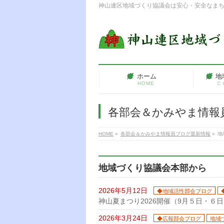
神山連区地域づくり協議会は安心・安全なま
ホーム
地
HOME
Ｃ
各部会＆かみやま情報
HOME
»
各部会＆かみやま情報員ブログ最新情報
»
地
地域づくり協議会本部から
2026年5月12日
◆地域活性部会ブログ
神山夏まつり2026開催（9月５日・６
2026年3月24日
◆広報部会ブログ
地域