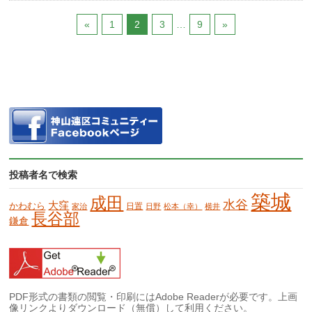
«
1
2
3
…
9
»
投稿者名で検索
築城
成田
水谷
大窪
かわむら
日置
家治
日野
松本（幸）
横井
長谷部
鎌倉
PDF形式の書類の閲覧・印刷にはAdobe Readerが必要です。上画
像リンクよりダウンロード（無償）して利用ください。