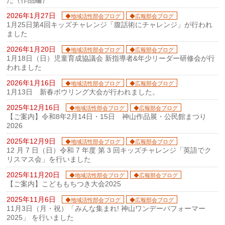
た（作品編）
2026年1月27日
◆地域活性部会ブログ
◆広報部会ブログ
1月25日第4回キッズチャレンジ「腹話術にチャレンジ」が行われ
ました
2026年1月20日
◆地域活性部会ブログ
◆広報部会ブログ
1月18日（日）児童育成協議会 新指導者&年少リーダー研修会が行
われました
2026年1月16日
◆地域活性部会ブログ
◆広報部会ブログ
1月13日 新春ボウリング大会が行われました。
2025年12月16日
◆地域活性部会ブログ
◆広報部会ブログ
【ご案内】令和8年2月14日・15日 神山作品展・公民館まつり
2026
2025年12月9日
◆地域活性部会ブログ
◆広報部会ブログ
12 月 7 日（日）令和 7 年度 第 3 回キッズチャレンジ「英語でク
リスマス会」を行いました
2025年11月20日
◆地域活性部会ブログ
◆広報部会ブログ
【ご案内】こどももちつき大会2025
2025年11月6日
◆地域活性部会ブログ
◆広報部会ブログ
11月3日（月・祝）「みんな集まれ! 神山ワンデーパフォーマー
2025」 を行いました