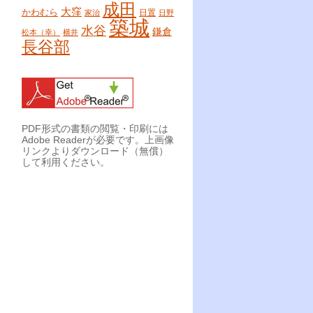
成田
大窪
かわむら
日置
家治
日野
築城
水谷
鎌倉
松本（幸）
横井
長谷部
PDF形式の書類の閲覧・印刷には
Adobe Readerが必要です。上画像
リンクよりダウンロード（無償）
して利用ください。