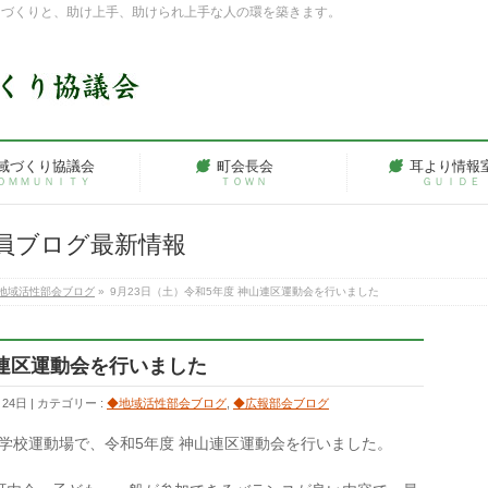
ちづくりと、助け上手、助けられ上手な人の環を築きます。
域づくり協議会
町会長会
耳より情報
ＯＭＭＵＮＩＴＹ
ＴＯＷＮ
ＧＵＩＤＥ
員ブログ最新情報
地域活性部会ブログ
»
9月23日（土）令和5年度 神山連区運動会を行いました
山連区運動会を行いました
月24日
カテゴリー :
◆地域活性部会ブログ
,
◆広報部会ブログ
小学校運動場で、令和5年度 神山連区運動会を行いました。