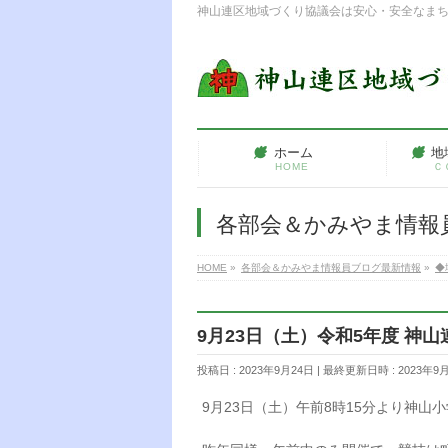
神山連区地域づくり協議会は安心・安全なま
ホーム
地
HOME
Ｃ
各部会＆かみやま情報
HOME
»
各部会＆かみやま情報員ブログ最新情報
»
◆
9月23日（土）令和5年度 神
投稿日 : 2023年9月24日
最終更新日時 : 2023年9
9月23日（土）午前8時15分より神山