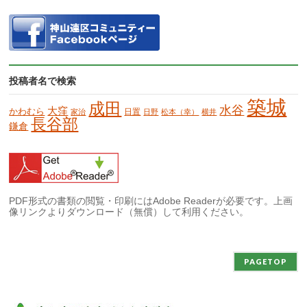
投稿者名で検索
築城
成田
水谷
大窪
かわむら
日置
家治
日野
松本（幸）
横井
長谷部
鎌倉
PDF形式の書類の閲覧・印刷にはAdobe Readerが必要です。上画
像リンクよりダウンロード（無償）して利用ください。
PAGETOP