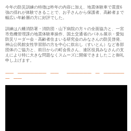
今年の防災訓練の特徴は昨年の内容に加え、地震体験車で震度6
強の揺れが体験できることで、お子さんから保護者、高齢者まで
幅広い年齢層の方に好評でした。
訓練は八幡消防署・消防団・山下病院の方々の全面協力と、一宮
市危機管理課の地震体験車操作、国土交通省のパネル展示・愛知
防災リーダー会・高齢者住まいる研究会のみなさんの防災啓発、
神山公民館女性学習部の方を中心に炊出し（すいとん）など各部
団体のご協力と、前日からの町会長さん、連区役員みなさんの支
えにより特に大きな問題なくスムーズに開催できましたこと御礼
申し上げます。