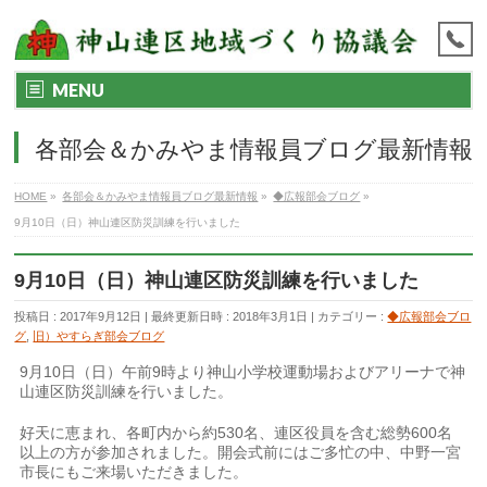
MENU
各部会＆かみやま情報員ブログ最新情報
HOME
»
各部会＆かみやま情報員ブログ最新情報
»
◆広報部会ブログ
»
9月10日（日）神山連区防災訓練を行いました
9月10日（日）神山連区防災訓練を行いました
投稿日 : 2017年9月12日
最終更新日時 : 2018年3月1日
カテゴリー :
◆広報部会ブロ
グ
,
旧）やすらぎ部会ブログ
9月10日（日）午前9時より神山小学校運動場およびアリーナで神
山連区防災訓練を行いました。
好天に恵まれ、各町内から約530名、連区役員を含む総勢600名
以上の方が参加されました。開会式前にはご多忙の中、中野一宮
市長にもご来場いただきました。