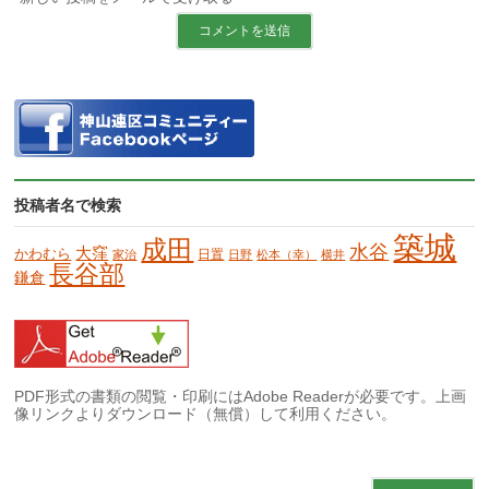
投稿者名で検索
築城
成田
水谷
大窪
かわむら
日置
家治
日野
松本（幸）
横井
長谷部
鎌倉
PDF形式の書類の閲覧・印刷にはAdobe Readerが必要です。上画
像リンクよりダウンロード（無償）して利用ください。