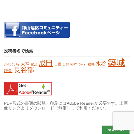
投稿者名で検索
築城
成田
水谷
大窪
かわむら
日置
家治
日野
松本（幸）
横井
長谷部
鎌倉
PDF形式の書類の閲覧・印刷にはAdobe Readerが必要です。上画
像リンクよりダウンロード（無償）して利用ください。
PAGETOP