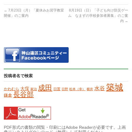
←
7月23日（月）「夏休みお習字教室
8月19日（日）「子ども向け防災ゲー
開催」のご案内
ム なまずの学校参加者募集」のご案
内
→
投稿者名で検索
築城
成田
水谷
大窪
かわむら
日置
家治
日野
松本（幸）
横井
長谷部
鎌倉
PDF形式の書類の閲覧・印刷にはAdobe Readerが必要です。上画