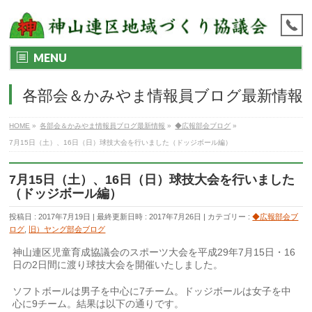
MENU
各部会＆かみやま情報員ブログ最新情報
HOME
»
各部会＆かみやま情報員ブログ最新情報
»
◆広報部会ブログ
»
7月15日（土）、16日（日）球技大会を行いました（ドッジボール編）
7月15日（土）、16日（日）球技大会を行いました
（ドッジボール編）
投稿日 : 2017年7月19日
最終更新日時 : 2017年7月26日
カテゴリー :
◆広報部会ブ
ログ
,
旧）ヤング部会ブログ
神山連区児童育成協議会のスポーツ大会を平成29年7月15日・16
日の2日間に渡り球技大会を開催いたしました。
ソフトボールは男子を中心に7チーム。ドッジボールは女子を中
心に9チーム。結果は以下の通りです。