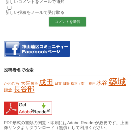
新しいコメントをメールで通知
新しい投稿をメールで受け取る
投稿者名で検索
築城
成田
水谷
大窪
かわむら
日置
家治
日野
松本（幸）
横井
長谷部
鎌倉
PDF形式の書類の閲覧・印刷にはAdobe Readerが必要です。上画
像リンクよりダウンロード（無償）して利用ください。