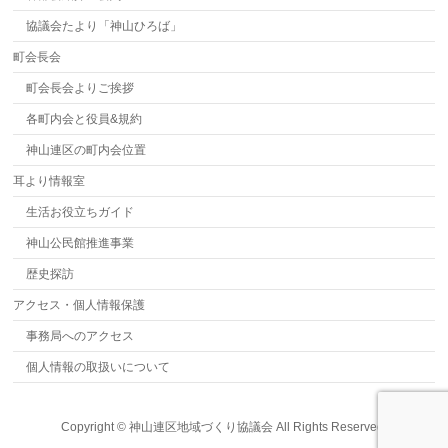
協議会たより「神山ひろば」
町会長会
町会長会よりご挨拶
各町内会と役員&規約
神山連区の町内会位置
耳より情報室
生活お役立ちガイド
神山公民館推進事業
歴史探訪
アクセス・個人情報保護
事務局へのアクセス
個人情報の取扱いについて
Copyright ©
神山連区地域づくり協議会
All Rights Reserved.