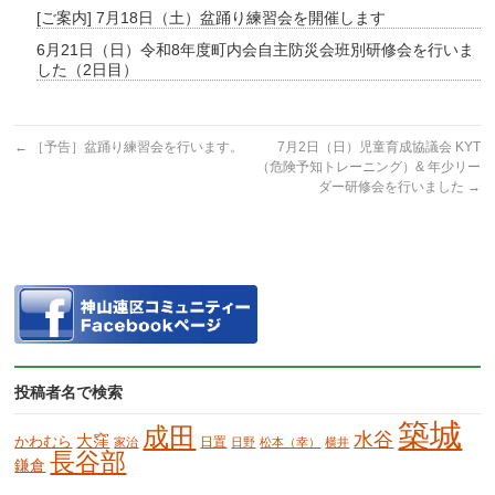
[ご案内] 7月18日（土）盆踊り練習会を開催します
6月21日（日）令和8年度町内会自主防災会班別研修会を行いま
した（2日目）
←
［予告］盆踊り練習会を行います。
7月2日（日）児童育成協議会 KYT
（危険予知トレーニング）& 年少リー
ダー研修会を行いました
→
投稿者名で検索
築城
成田
水谷
大窪
かわむら
日置
家治
日野
松本（幸）
横井
長谷部
鎌倉