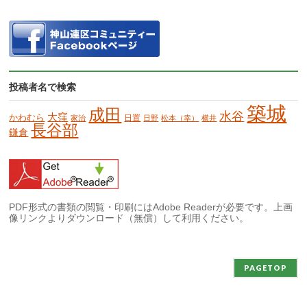
投稿者名で検索
築城
成田
水谷
大窪
かわむら
日置
家治
日野
松本（幸）
横井
長谷部
鎌倉
PDF形式の書類の閲覧・印刷にはAdobe Readerが必要です。上画
像リンクよりダウンロード（無償）して利用ください。
PAGETOP