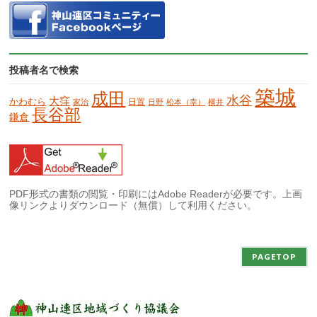
投稿者名で検索
築城
成田
水谷
大窪
かわむら
日置
家治
日野
松本（幸）
横井
長谷部
鎌倉
PDF形式の書類の閲覧・印刷にはAdobe Readerが必要です。上画
像リンクよりダウンロード（無償）して利用ください。
PAGETOP