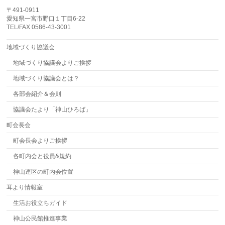
〒491-0911
愛知県一宮市野口１丁目6-22
TEL/FAX 0586-43-3001
地域づくり協議会
地域づくり協議会よりご挨拶
地域づくり協議会とは？
各部会紹介＆会則
協議会たより「神山ひろば」
町会長会
町会長会よりご挨拶
各町内会と役員&規約
神山連区の町内会位置
耳より情報室
生活お役立ちガイド
神山公民館推進事業