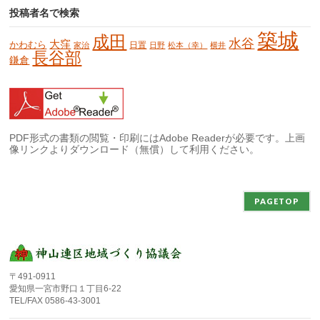
投稿者名で検索
築城
成田
水谷
大窪
かわむら
日置
家治
日野
松本（幸）
横井
長谷部
鎌倉
PDF形式の書類の閲覧・印刷にはAdobe Readerが必要です。上画
像リンクよりダウンロード（無償）して利用ください。
PAGETOP
〒491-0911
愛知県一宮市野口１丁目6-22
TEL/FAX 0586-43-3001