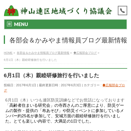
MENU
各部会＆かみやま情報員ブログ最新情報
HOME
»
各部会＆かみやま情報員ブログ最新情報
»
◆広報部会ブログ
»
6月1日（木）親睦研修旅行を行いました
6月1日（木）親睦研修旅行を行いました
投稿日 : 2017年6月1日
最終更新日時 : 2017年6月3日
カテゴリー :
◆広報部会ブロ
グ
6月1日（木）いつも連区防災訓練などでお世話になっております
「
高齢者住まいる研究会」の寺西さんのご厚意により、防災ゲー
ムの製作・提供の「布あそび」や防災イベントに参加しているメ
ンバー約25名が参加して、安城方面の親睦研修旅行を行いまし
た。とても楽しい内容で、大満足の1日でした。