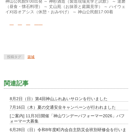
神山公民館9:00出発 ～ 神杉酒造（製造現場見学と試飲） ～ 達磨
（昼食・懐石料理） ～ 丈山苑（お抹茶と庭園見学） ～ ハイウェ
イ刈谷オアシス（休憩・おみやげ） ～ 神山公民館17:00着
投稿タグ
築城
関連記事
8月2日（日）第4回神山ふれあいサロンを行いました
7月16日（木）夏の交通安全キャンペーンが行われました
[ご案内] 11月3日開催「神山ワンデーパフォーマー2026」パフ
ォーマー大募集
6月28日（日）令和8年度町内会自主防災会班別研修会を行いま