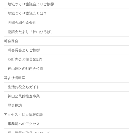
地域づくり協議会よりご挨拶
地域づくり協議会とは？
各部会紹介＆会則
協議会たより「神山ひろば」
町会長会
町会長会よりご挨拶
各町内会と役員&規約
神山連区の町内会位置
耳より情報室
生活お役立ちガイド
神山公民館推進事業
歴史探訪
アクセス・個人情報保護
事務局へのアクセス