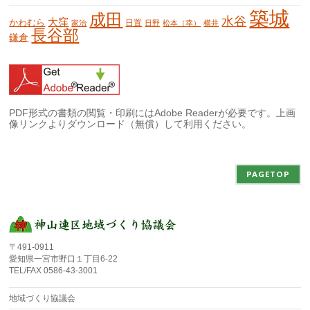
築城
成田
水谷
大窪
かわむら
日置
家治
日野
松本（幸）
横井
長谷部
鎌倉
PDF形式の書類の閲覧・印刷にはAdobe Readerが必要です。上画
像リンクよりダウンロード（無償）して利用ください。
PAGETOP
〒491-0911
愛知県一宮市野口１丁目6-22
TEL/FAX 0586-43-3001
地域づくり協議会