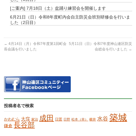
[ご案内] 7月18日（土）盆踊り練習会を開催します
6月21日（日）令和8年度町内会自主防災会班別研修会を行いま
した（2日目）
←
4月14日（月）令和7年度第1回町会
5月11日（日）令和7年度神山連区防災
長会議を行いました
会総会を行いました
→
投稿者名で検索
築城
成田
水谷
大窪
かわむら
日置
家治
日野
松本（幸）
横井
長谷部
鎌倉