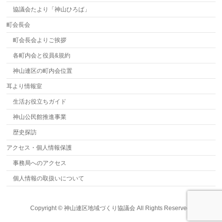
協議会たより「神山ひろば」
町会長会
町会長会よりご挨拶
各町内会と役員&規約
神山連区の町内会位置
耳より情報室
生活お役立ちガイド
神山公民館推進事業
歴史探訪
アクセス・個人情報保護
事務局へのアクセス
個人情報の取扱いについて
Copyright ©
神山連区地域づくり協議会
All Rights Reserved.