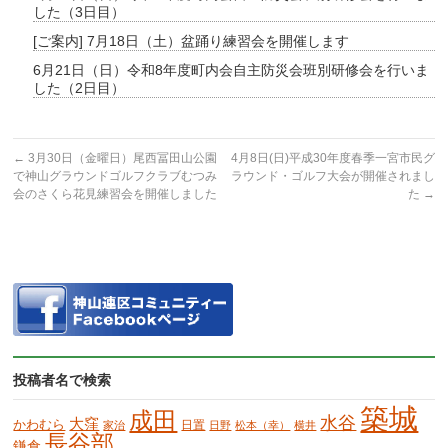
した（3日目）
[ご案内] 7月18日（土）盆踊り練習会を開催します
6月21日（日）令和8年度町内会自主防災会班別研修会を行いま
した（2日目）
←
3月30日（金曜日）尾西冨田山公園
4月8日(日)平成30年度春季一宮市民グ
で神山グラウンドゴルフクラブむつみ
ラウンド・ゴルフ大会が開催されまし
会のさくら花見練習会を開催しました
た
→
投稿者名で検索
築城
成田
水谷
大窪
かわむら
日置
家治
日野
松本（幸）
横井
長谷部
鎌倉