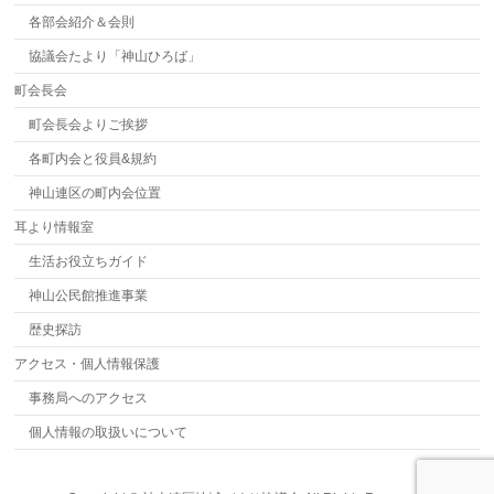
各部会紹介＆会則
協議会たより「神山ひろば」
町会長会
町会長会よりご挨拶
各町内会と役員&規約
神山連区の町内会位置
耳より情報室
生活お役立ちガイド
神山公民館推進事業
歴史探訪
アクセス・個人情報保護
事務局へのアクセス
個人情報の取扱いについて