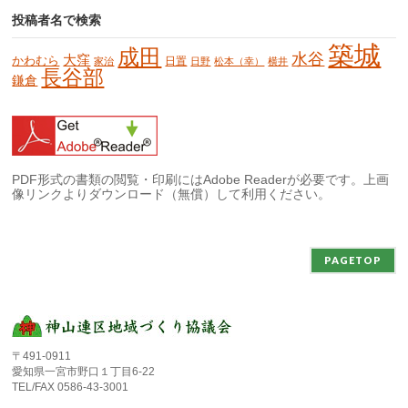
投稿者名で検索
築城
成田
水谷
大窪
かわむら
日置
家治
日野
松本（幸）
横井
長谷部
鎌倉
PDF形式の書類の閲覧・印刷にはAdobe Readerが必要です。上画
像リンクよりダウンロード（無償）して利用ください。
PAGETOP
〒491-0911
愛知県一宮市野口１丁目6-22
TEL/FAX 0586-43-3001