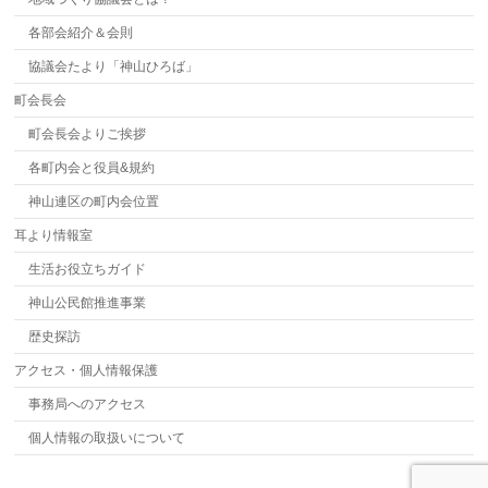
各部会紹介＆会則
協議会たより「神山ひろば」
町会長会
町会長会よりご挨拶
各町内会と役員&規約
神山連区の町内会位置
耳より情報室
生活お役立ちガイド
神山公民館推進事業
歴史探訪
アクセス・個人情報保護
事務局へのアクセス
個人情報の取扱いについて