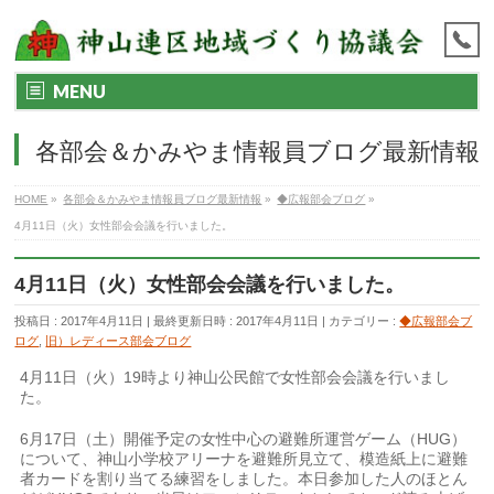
MENU
各部会＆かみやま情報員ブログ最新情報
HOME
»
各部会＆かみやま情報員ブログ最新情報
»
◆広報部会ブログ
»
4月11日（火）女性部会会議を行いました。
4月11日（火）女性部会会議を行いました。
投稿日 : 2017年4月11日
最終更新日時 : 2017年4月11日
カテゴリー :
◆広報部会ブ
ログ
,
旧）レディース部会ブログ
4月11日（火）19時より神山公民館で女性部会会議を行いまし
た。
6月17日（土）開催予定の女性中心の避難所運営ゲーム（HUG）
について、神山小学校アリーナを避難所見立て、模造紙上に避難
者カードを割り当てる練習をしました。本日参加した人のほとん