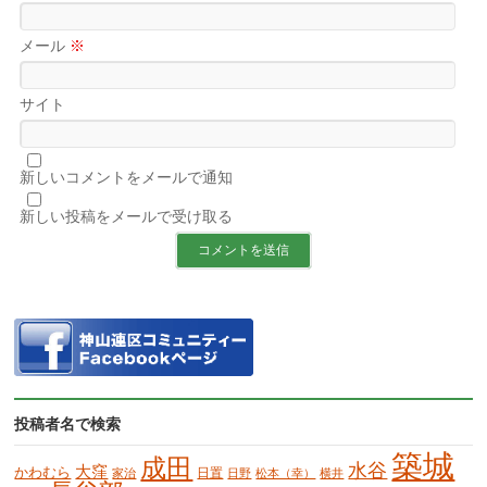
メール
※
サイト
新しいコメントをメールで通知
新しい投稿をメールで受け取る
投稿者名で検索
築城
成田
水谷
大窪
かわむら
日置
家治
日野
松本（幸）
横井