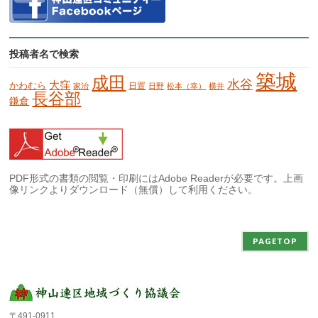
投稿者名で検索
築城
成田
水谷
大窪
かわむら
日置
家治
日野
松本（幸）
横井
長谷部
鎌倉
PDF形式の書類の閲覧・印刷にはAdobe Readerが必要です。上画
像リンクよりダウンロード（無償）して利用ください。
PAGETOP
〒491-0911