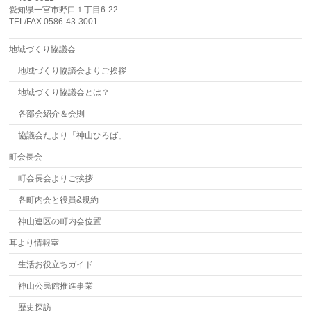
愛知県一宮市野口１丁目6-22
TEL/FAX 0586-43-3001
地域づくり協議会
地域づくり協議会よりご挨拶
地域づくり協議会とは？
各部会紹介＆会則
協議会たより「神山ひろば」
町会長会
町会長会よりご挨拶
各町内会と役員&規約
神山連区の町内会位置
耳より情報室
生活お役立ちガイド
神山公民館推進事業
歴史探訪