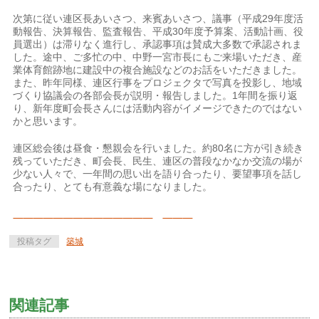
次第に従い連区長あいさつ、来賓あいさつ、議事（平成29年度活
動報告、決算報告、監査報告、平成30年度予算案、活動計画、役
員選出）は滞りなく進行し、承認事項は賛成大多数で承認されま
した。途中、ご多忙の中、中野一宮市長にもご来場いただき、産
業体育館跡地に建設中の複合施設などのお話をいただきました。
また、昨年同様、連区行事をプロジェクタで写真を投影し、地域
づくり協議会の各部会長が説明・報告しました。1年間を振り返
り、新年度町会長さんには活動内容がイメージできたのではない
かと思います。
連区総会後は昼食・懇親会を行いました。約80名に方が引き続き
残っていただき、町会長、民生、連区の普段なかなか交流の場が
少ない人々で、一年間の思い出を語り合ったり、要望事項を話し
合ったり、とても有意義な場になりました。
投稿タグ
築城
関連記事