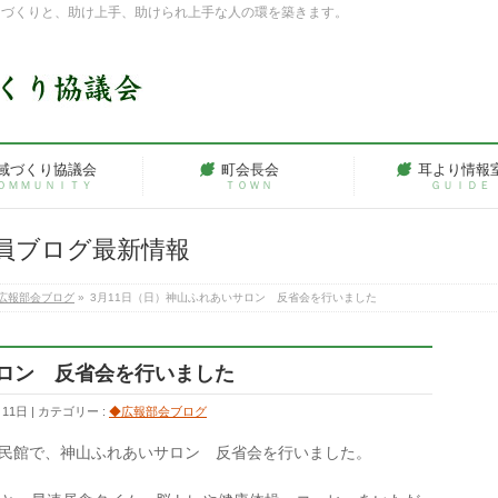
ちづくりと、助け上手、助けられ上手な人の環を築きます。
域づくり協議会
町会長会
耳より情報
ＯＭＭＵＮＩＴＹ
ＴＯＷＮ
ＧＵＩＤＥ
員ブログ最新情報
広報部会ブログ
»
3月11日（日）神山ふれあいサロン 反省会を行いました
サロン 反省会を行いました
月11日
カテゴリー :
◆広報部会ブログ
山公民館で、神山ふれあいサロン 反省会を行いました。