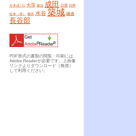
成田
大窪
かわむら
日置
家治
日野
築城
水谷
鎌倉
松本（幸）
横井
長谷部
PDF形式の書類の閲覧・印刷には
Adobe Readerが必要です。上画像
リンクよりダウンロード（無償）
して利用ください。