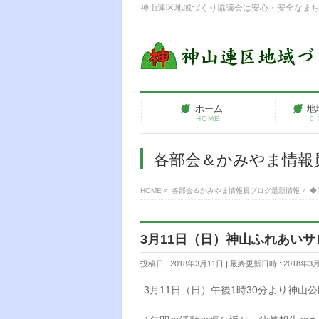
神山連区地域づくり協議会は安心・安全なま
ホーム
地
HOME
Ｃ
各部会＆かみやま情報
HOME
»
各部会＆かみやま情報員ブログ最新情報
»
◆
3月11日（日）神山ふれあい
投稿日 : 2018年3月11日
最終更新日時 : 2018年3
3月11日（日）午後1時30分より神