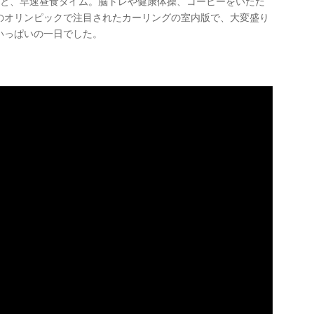
あと、早速昼食タイム。脳トレや健康体操、コーヒーをいただ
のオリンピックで注目されたカーリングの室内版で、大変盛り
いっぱいの一日でした。