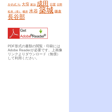
成田
大窪
かわむら
日置
家治
日野
築城
水谷
鎌倉
松本（幸）
横井
長谷部
PDF形式の書類の閲覧・印刷には
Adobe Readerが必要です。上画像
リンクよりダウンロード（無償）
して利用ください。