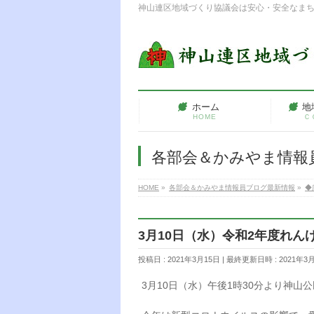
神山連区地域づくり協議会は安心・安全なま
ホーム
地
HOME
Ｃ
各部会＆かみやま情報
HOME
»
各部会＆かみやま情報員ブログ最新情報
»
◆
3月10日（水）令和2年度れ
投稿日 : 2021年3月15日
最終更新日時 : 2021年3
3月10日（水）午後1時30分より神