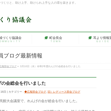
ちづくりと、助け上手、助けられ上手な人の環を築きます。
域づくり協議会
町会長会
耳より情報
ＯＭＭＵＮＩＴＹ
ＴＯＷＮ
ＧＵＩＤＥ
員ブログ最新情報
広報部会ブログ
»
3月10日（水）令和2年度れんげの会総会を行いました
んげの会総会を行いました
月16日
カテゴリー :
◆広報部会ブログ
,
旧）レディース部会ブログ
山公民館大会議室で、れんげの会が総会を行いました。