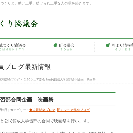
ちづくりと、助け上手、助けられ上手な人の環を築きます。
域づくり協議会
町会長会
耳より情報
ＯＭＭＵＮＩＴＹ
ＴＯＷＮ
ＧＵＩＤＥ
員ブログ最新情報
広報部会ブログ
»
2.26シニア部会＆公民館成人学習部合同企画 映画祭
学習部合同企画 映画祭
2月6日
カテゴリー :
◆広報部会ブログ
,
旧）シニア部会ブログ
ア部会と公民館成人学習部の合同で映画祭を行います。