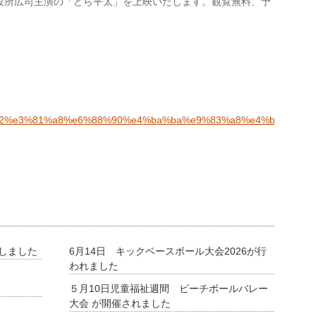
役所広司主演の「どら平太」を上映いたします。観覧無料、予
催しました
6月14日 キックベースボール大会2026が行
われました
５月10日児童福祉週間 ビーチボールバレー
大会 が開催されました