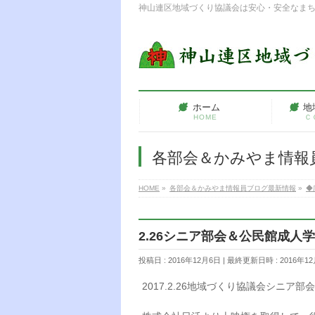
神山連区地域づくり協議会は安心・安全なま
ホーム
地
HOME
Ｃ
各部会＆かみやま情報
HOME
»
各部会＆かみやま情報員ブログ最新情報
»
◆
2.26シニア部会＆公民館成人
投稿日 : 2016年12月6日
最終更新日時 : 2016年1
2017.2.26地域づくり協議会シニ