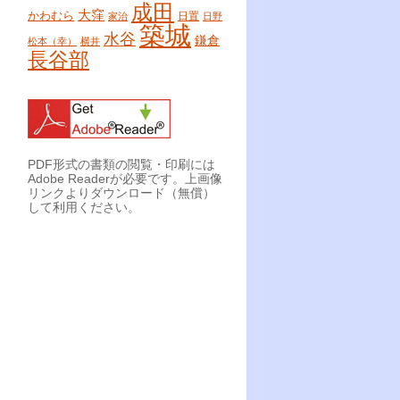
成田
大窪
かわむら
日置
家治
日野
築城
水谷
鎌倉
松本（幸）
横井
長谷部
PDF形式の書類の閲覧・印刷には
Adobe Readerが必要です。上画像
リンクよりダウンロード（無償）
して利用ください。