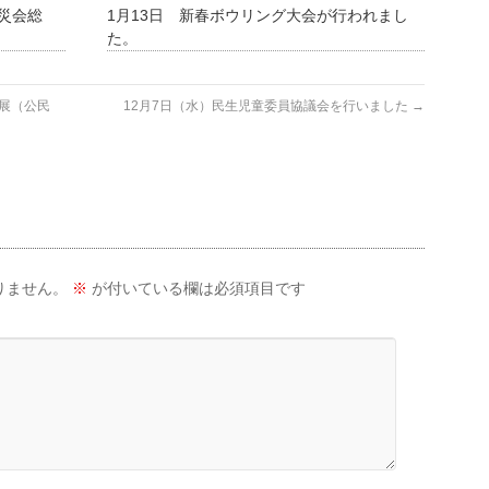
防災会総
1月13日 新春ボウリング大会が行われまし
。
た。
品展（公民
12月7日（水）民生児童委員協議会を行いました
→
りません。
※
が付いている欄は必須項目です