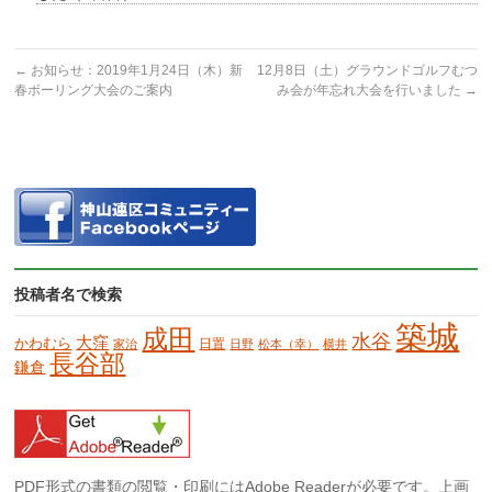
←
お知らせ：2019年1月24日（木）新
12月8日（土）グラウンドゴルフむつ
春ボーリング大会のご案内
み会が年忘れ大会を行いました
→
投稿者名で検索
築城
成田
水谷
大窪
かわむら
日置
家治
日野
松本（幸）
横井
長谷部
鎌倉
PDF形式の書類の閲覧・印刷にはAdobe Readerが必要です。上画