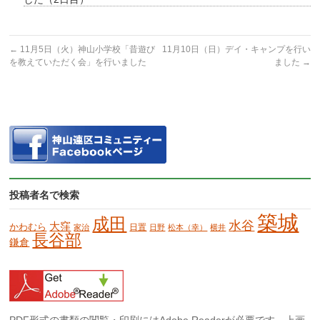
←
11月5日（火）神山小学校「昔遊び
11月10日（日）デイ・キャンプを行い
を教えていただく会」を行いました
ました
→
投稿者名で検索
築城
成田
水谷
大窪
かわむら
日置
家治
日野
松本（幸）
横井
長谷部
鎌倉