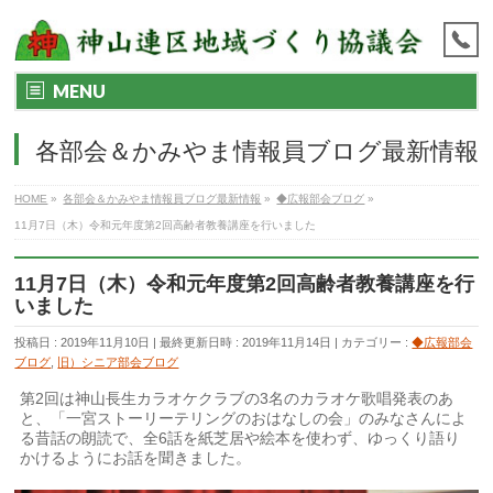
MENU
各部会＆かみやま情報員ブログ最新情報
HOME
»
各部会＆かみやま情報員ブログ最新情報
»
◆広報部会ブログ
»
11月7日（木）令和元年度第2回高齢者教養講座を行いました
11月7日（木）令和元年度第2回高齢者教養講座を行
いました
投稿日 : 2019年11月10日
最終更新日時 : 2019年11月14日
カテゴリー :
◆広報部会
ブログ
,
旧）シニア部会ブログ
第2回は神山長生カラオケクラブの3名のカラオケ歌唱発表のあ
と、「一宮ストーリーテリングのおはなしの会」のみなさんによ
る昔話の朗読で、全6話を紙芝居や絵本を使わず、ゆっくり語り
かけるようにお話を聞きました。