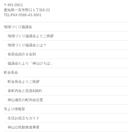
〒491-0911
愛知県一宮市野口１丁目6-22
TEL/FAX 0586-43-3001
地域づくり協議会
地域づくり協議会よりご挨拶
地域づくり協議会とは？
各部会紹介＆会則
協議会たより「神山ひろば」
町会長会
町会長会よりご挨拶
各町内会と役員&規約
神山連区の町内会位置
耳より情報室
生活お役立ちガイド
神山公民館推進事業