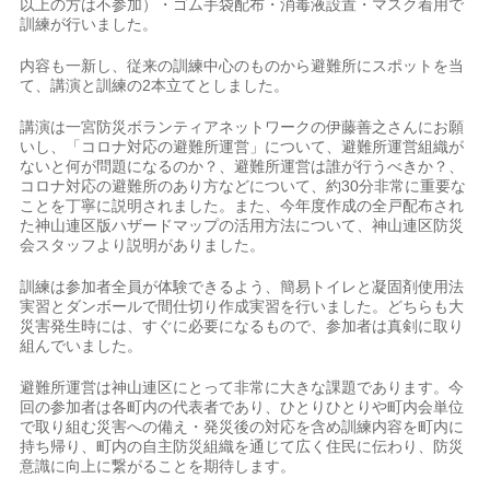
以上の方は不参加）・ゴム手袋配布・消毒液設置・マスク着用で
訓練が行いました。
内容も一新し、従来の訓練中心のものから避難所にスポットを当
て、講演と訓練の2本立てとしました。
講演は一宮防災ボランティアネットワークの伊藤善之さんにお願
いし、「コロナ対応の避難所運営」について、避難所運営組織が
ないと何が問題になるのか？、避難所運営は誰が行うべきか？、
コロナ対応の避難所のあり方などについて、約30分非常に重要な
ことを丁寧に説明されました。また、今年度作成の全戸配布され
た神山連区版ハザードマップの活用方法について、神山連区防災
会スタッフより説明がありました。
訓練は参加者全員が体験できるよう、簡易トイレと凝固剤使用法
実習とダンボールで間仕切り作成実習を行いました。どちらも大
災害発生時には、すぐに必要になるもので、参加者は真剣に取り
組んでいました。
避難所運営は神山連区にとって非常に大きな課題であります。今
回の参加者は各町内の代表者であり、ひとりひとりや町内会単位
で取り組む災害への備え・発災後の対応を含め訓練内容を町内に
持ち帰り、町内の自主防災組織を通じて広く住民に伝わり、防災
意識に向上に繋がることを期待します。