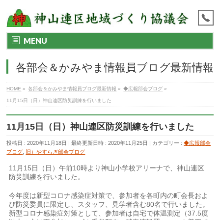
MENU
各部会＆かみやま情報員ブログ最新情報
HOME
»
各部会＆かみやま情報員ブログ最新情報
»
◆広報部会ブログ
»
11月15日（日）神山連区防災訓練を行いました
11月15日（日）神山連区防災訓練を行いました
投稿日 : 2020年11月18日
最終更新日時 : 2020年11月25日
カテゴリー :
◆広報部会
ブログ
,
旧）やすらぎ部会ブログ
11月15日（日）午前10時より神山小学校アリーナで、神山連区
防災訓練を行いました。
今年度は新型コロナ感染症対策で、参加者を各町内の町会長およ
び防災委員に限定し、スタッフ、見学者含む80名で行いました。
新型コロナ感染症対策として、参加者は自宅で体温測定（37.5度