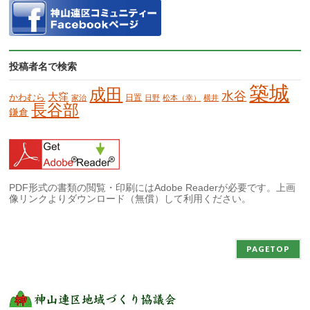
投稿者名で検索
築城
成田
水谷
大窪
かわむら
日置
家治
日野
松本（幸）
横井
長谷部
鎌倉
PDF形式の書類の閲覧・印刷にはAdobe Readerが必要です。上画
像リンクよりダウンロード（無償）して利用ください。
PAGETOP