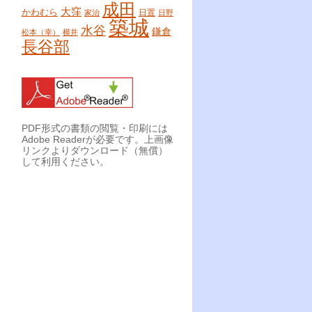
成田
大窪
かわむら
日置
家治
日野
築城
水谷
鎌倉
松本（幸）
横井
長谷部
PDF形式の書類の閲覧・印刷には
Adobe Readerが必要です。上画像
リンクよりダウンロード（無償）
して利用ください。