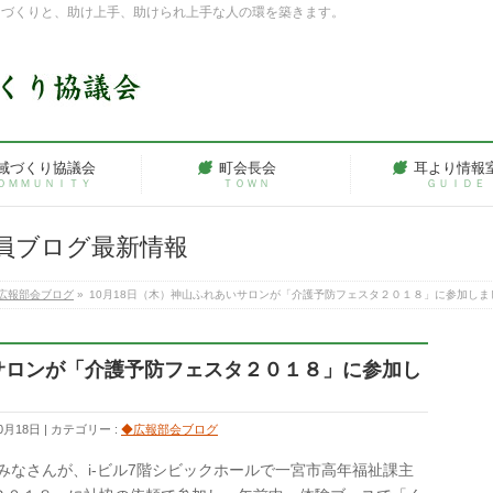
ちづくりと、助け上手、助けられ上手な人の環を築きます。
域づくり協議会
町会長会
耳より情報
ＯＭＭＵＮＩＴＹ
ＴＯＷＮ
ＧＵＩＤＥ
員ブログ最新情報
広報部会ブログ
»
10月18日（木）神山ふれあいサロンが「介護予防フェスタ２０１８」に参加しま
いサロンが「介護予防フェスタ２０１８」に参加し
0月18日
カテゴリー :
◆広報部会ブログ
のみなさんが、i-ビル7階シビックホールで一宮市高年福祉課主