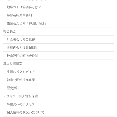
地域づくり協議会とは？
各部会紹介＆会則
協議会たより「神山ひろば」
町会長会
町会長会よりご挨拶
各町内会と役員&規約
神山連区の町内会位置
耳より情報室
生活お役立ちガイド
神山公民館推進事業
歴史探訪
アクセス・個人情報保護
事務局へのアクセス
個人情報の取扱いについて