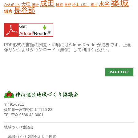
築城
成田
水谷
大窪
かわむら
日置
家治
日野
松本（幸）
横井
長谷部
鎌倉
PDF形式の書類の閲覧・印刷にはAdobe Readerが必要です。上画
像リンクよりダウンロード（無償）して利用ください。
PAGETOP
〒491-0911
愛知県一宮市野口１丁目6-22
TEL/FAX 0586-43-3001
地域づくり協議会
地域づくり協議会よりご挨拶