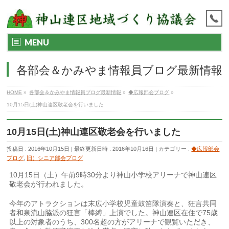
MENU
各部会＆かみやま情報員ブログ最新情報
HOME
»
各部会＆かみやま情報員ブログ最新情報
»
◆広報部会ブログ
»
10月15日(土)神山連区敬老会を行いました
10月15日(土)神山連区敬老会を行いました
投稿日 : 2016年10月15日
最終更新日時 : 2016年10月16日
カテゴリー :
◆広報部会
ブログ
,
旧）シニア部会ブログ
10月15日（土）午前9時30分より神山小学校アリーナで神山連区
敬老会が行われました。
今年のアトラクションは末広小学校児童鼓笛隊演奏と、狂言共同
者和泉流山脇派の狂言「棒縛」上演でした。神山連区在住で75歳
以上の対象者のうち、300名超の方がアリーナで観覧いただき、