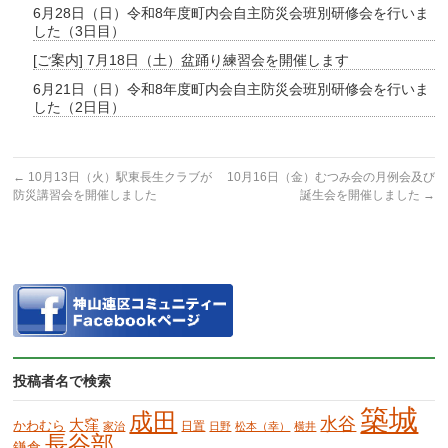
6月28日（日）令和8年度町内会自主防災会班別研修会を行いま
した（3日目）
[ご案内] 7月18日（土）盆踊り練習会を開催します
6月21日（日）令和8年度町内会自主防災会班別研修会を行いま
した（2日目）
←
10月13日（火）駅東長生クラブが
10月16日（金）むつみ会の月例会及び
防災講習会を開催しました
誕生会を開催しました
→
投稿者名で検索
築城
成田
水谷
大窪
かわむら
日置
家治
日野
松本（幸）
横井
長谷部
鎌倉