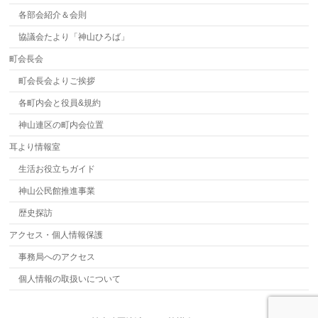
各部会紹介＆会則
協議会たより「神山ひろば」
町会長会
町会長会よりご挨拶
各町内会と役員&規約
神山連区の町内会位置
耳より情報室
生活お役立ちガイド
神山公民館推進事業
歴史探訪
アクセス・個人情報保護
事務局へのアクセス
個人情報の取扱いについて