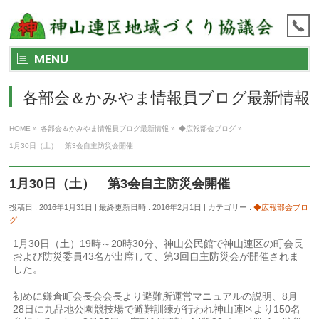
MENU
各部会＆かみやま情報員ブログ最新情報
HOME
»
各部会＆かみやま情報員ブログ最新情報
»
◆広報部会ブログ
»
1月30日（土） 第3会自主防災会開催
1月30日（土） 第3会自主防災会開催
投稿日 : 2016年1月31日
最終更新日時 : 2016年2月1日
カテゴリー :
◆広報部会ブロ
グ
1月30日（土）19時～20時30分、神山公民館で神山連区の町会長
および防災委員43名が出席して、第3回自主防災会が開催されま
した。
初めに鎌倉町会長会会長より避難所運営マニュアルの説明、8月
28日に九品地公園競技場で避難訓練が行われ神山連区より150名