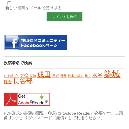
新しい投稿をメールで受け取る
投稿者名で検索
築城
成田
水谷
大窪
かわむら
日置
家治
日野
松本（幸）
横井
長谷部
鎌倉
PDF形式の書類の閲覧・印刷にはAdobe Readerが必要です。上画
像リンクよりダウンロード（無償）して利用ください。