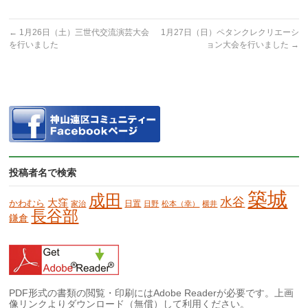
←
1月26日（土）三世代交流演芸大会
1月27日（日）ペタンクレクリエーシ
を行いました
ョン大会を行いました
→
投稿者名で検索
築城
成田
水谷
大窪
かわむら
日置
家治
日野
松本（幸）
横井
長谷部
鎌倉
PDF形式の書類の閲覧・印刷にはAdobe Readerが必要です。上画
像リンクよりダウンロード（無償）して利用ください。