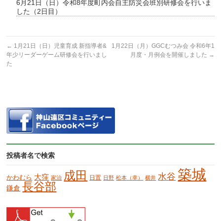
6月21日（日）令和8年度町内会自主防災会班別研修会を行いま
した（2日目）
←
1月21日（日）児童育成 新指導者&
1月22日（月）GGCむつみ会 令和6年1
年少リーダーゲーム研修会を行いまし
月度・月例会を開催しました
→
た
投稿者名で検索
築城
成田
水谷
大窪
かわむら
日置
家治
日野
松本（幸）
横井
長谷部
鎌倉