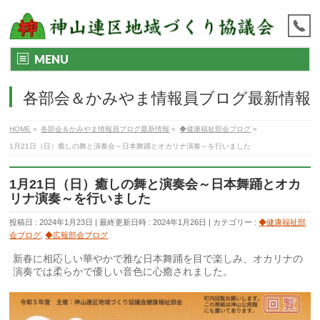
MENU
各部会＆かみやま情報員ブログ最新情報
HOME
»
各部会＆かみやま情報員ブログ最新情報
»
◆健康福祉部会ブログ
»
1月21日（日）癒しの舞と演奏会～日本舞踊とオカリナ演奏～を行いました
1月21日（日）癒しの舞と演奏会～日本舞踊とオカ
リナ演奏～を行いました
投稿日 : 2024年1月23日
最終更新日時 : 2024年1月26日
カテゴリー :
◆健康福祉部
会ブログ
,
◆広報部会ブログ
新春に相応しい華やかで雅な日本舞踊を目で楽しみ、オカリナの
演奏では柔らかで優しい音色に心癒されました。