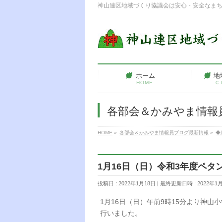
神山連区地域づくり協議会は安心・安全なま
ホーム
地
HOME
Ｃ
各部会＆かみやま情報
HOME
»
各部会＆かみやま情報員ブログ最新情報
»
◆
1月16日（日）令和3年度ペタ
投稿日 : 2022年1月18日
最終更新日時 : 2022年1
1月16日（日）午前9時15分より神
行いました。