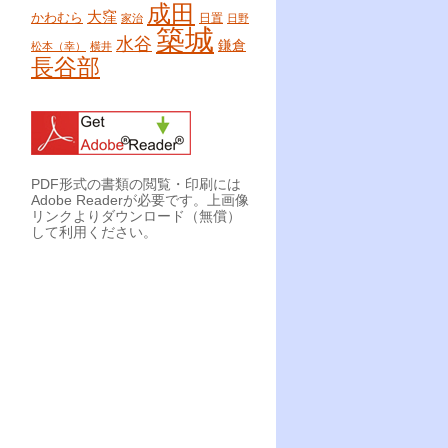
成田
大窪
かわむら
日置
家治
日野
築城
水谷
鎌倉
松本（幸）
横井
長谷部
PDF形式の書類の閲覧・印刷には
Adobe Readerが必要です。上画像
リンクよりダウンロード（無償）
して利用ください。