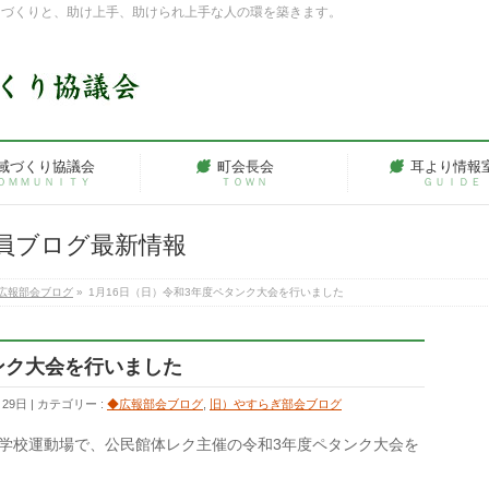
ちづくりと、助け上手、助けられ上手な人の環を築きます。
域づくり協議会
町会長会
耳より情報
ＯＭＭＵＮＩＴＹ
ＴＯＷＮ
ＧＵＩＤＥ
員ブログ最新情報
広報部会ブログ
»
1月16日（日）令和3年度ペタンク大会を行いました
ンク大会を行いました
月29日
カテゴリー :
◆広報部会ブログ
,
旧）やすらぎ部会ブログ
山小学校運動場で、公民館体レク主催の令和3年度ペタンク大会を