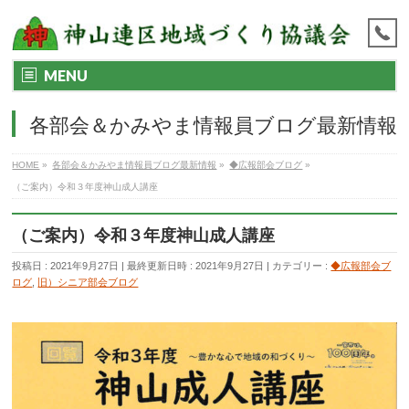
MENU
各部会＆かみやま情報員ブログ最新情報
HOME
»
各部会＆かみやま情報員ブログ最新情報
»
◆広報部会ブログ
»
（ご案内）令和３年度神山成人講座
（ご案内）令和３年度神山成人講座
投稿日 : 2021年9月27日
最終更新日時 : 2021年9月27日
カテゴリー :
◆広報部会ブ
ログ
,
旧）シニア部会ブログ