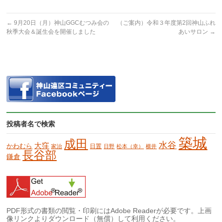
←
9月20日（月）神山GGCむつみ会の
（ご案内）令和３年度第2回神山ふれ
秋季大会＆誕生会を開催しました
あいサロン
→
投稿者名で検索
築城
成田
水谷
大窪
かわむら
日置
家治
日野
松本（幸）
横井
長谷部
鎌倉
PDF形式の書類の閲覧・印刷にはAdobe Readerが必要です。上画
像リンクよりダウンロード（無償）して利用ください。