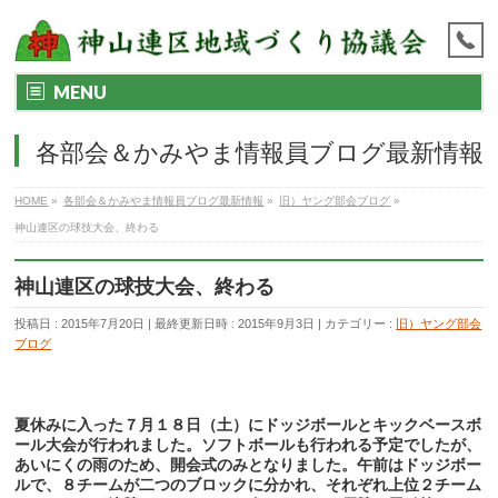
MENU
各部会＆かみやま情報員ブログ最新情報
HOME
»
各部会＆かみやま情報員ブログ最新情報
»
旧）ヤング部会ブログ
»
神山連区の球技大会、終わる
神山連区の球技大会、終わる
投稿日 : 2015年7月20日
最終更新日時 : 2015年9月3日
カテゴリー :
旧）ヤング部会
ブログ
夏休みに入った７月１８日（土）にドッジボールとキックベースボ
ール大会が行われました。ソフトボールも行われる予定でしたが、
あいにくの雨のため、開会式のみとなりました。午前はドッジボー
ルで、８チームが二つのブロックに分かれ、それぞれ上位２チーム