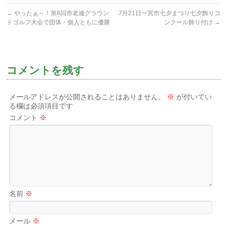
←
やったぁ～！第8回市老連グラウン
7月21日一宮市七夕まつり七夕飾りコ
ドゴルフ大会で団体・個人ともに優勝
ンクール飾り付け
→
コメントを残す
メールアドレスが公開されることはありません。
※
が付いてい
る欄は必須項目です
コメント
※
名前
※
メール
※