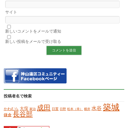
サイト
新しいコメントをメールで通知
新しい投稿をメールで受け取る
投稿者名で検索
築城
成田
水谷
大窪
かわむら
日置
家治
日野
松本（幸）
横井
長谷部
鎌倉