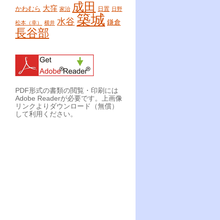
成田
大窪
かわむら
日置
家治
日野
築城
水谷
鎌倉
松本（幸）
横井
長谷部
PDF形式の書類の閲覧・印刷には
Adobe Readerが必要です。上画像
リンクよりダウンロード（無償）
して利用ください。