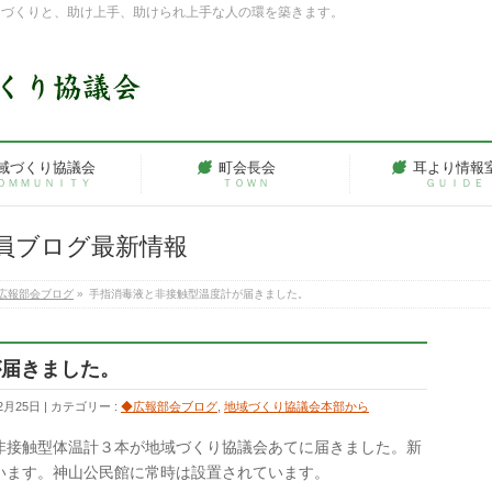
ちづくりと、助け上手、助けられ上手な人の環を築きます。
域づくり協議会
町会長会
耳より情報
ＯＭＭＵＮＩＴＹ
ＴＯＷＮ
ＧＵＩＤＥ
員ブログ最新情報
広報部会ブログ
»
手指消毒液と非接触型温度計が届きました。
が届きました。
2月25日
カテゴリー :
◆広報部会ブログ
,
地域づくり協議会本部から
非接触型体温計３本が地域づくり協議会あてに届きました。新
います。神山公民館に常時は設置されています。