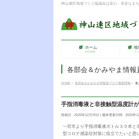
神山連区地域づくり協議会は安心・安全なま
ホーム
地
HOME
Ｃ
各部会＆かみやま情報
HOME
»
各部会＆かみやま情報員ブログ最新情報
»
◆
手指消毒液と非接触型温度計
投稿日 : 2020年12月25日
最終更新日時 : 2020年1
一宮市より手指消毒液ボトル３０本と
型コロナ感染症対策に役立てたいと思