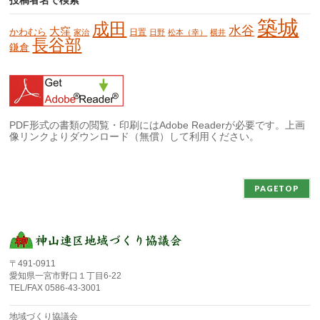
投稿者名で検索
築城
成田
水谷
大窪
かわむら
日置
家治
日野
松本（幸）
横井
長谷部
鎌倉
PDF形式の書類の閲覧・印刷にはAdobe Readerが必要です。上画
像リンクよりダウンロード（無償）して利用ください。
PAGETOP
〒491-0911
愛知県一宮市野口１丁目6-22
TEL/FAX 0586-43-3001
地域づくり協議会