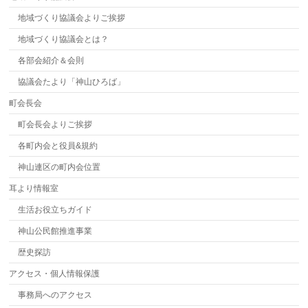
地域づくり協議会よりご挨拶
地域づくり協議会とは？
各部会紹介＆会則
協議会たより「神山ひろば」
町会長会
町会長会よりご挨拶
各町内会と役員&規約
神山連区の町内会位置
耳より情報室
生活お役立ちガイド
神山公民館推進事業
歴史探訪
アクセス・個人情報保護
事務局へのアクセス