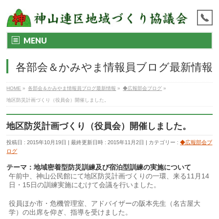
MENU
各部会＆かみやま情報員ブログ最新情報
HOME
»
各部会＆かみやま情報員ブログ最新情報
»
◆広報部会ブログ
»
地区防災計画づくり（役員会）開催しました。
地区防災計画づくり（役員会）開催しました。
投稿日 : 2015年10月19日
最終更新日時 : 2015年11月2日
カテゴリー :
◆広報部会ブ
ログ
テーマ：地域密着型防災訓練及び宿泊型訓練の実施について
午前中、神山公民館にて地区防災計画づくりの一環、来る11月14
日・15日の訓練実施にむけて会議を行いました。
役員ほか市・危機管理室、アドバイザーの阪本先生（名古屋大
学）の出席を仰ぎ、指導を受けました。