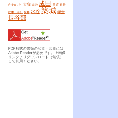
成田
大窪
かわむら
日置
家治
日野
築城
水谷
鎌倉
松本（幸）
横井
長谷部
PDF形式の書類の閲覧・印刷には
Adobe Readerが必要です。上画像
リンクよりダウンロード（無償）
して利用ください。