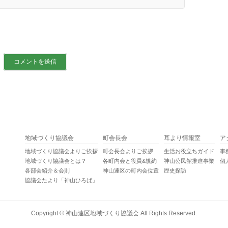
地域づくり協議会
町会長会
耳より情報室
ア
地域づくり協議会よりご挨拶
町会長会よりご挨拶
生活お役立ちガイド
事
地域づくり協議会とは？
各町内会と役員&規約
神山公民館推進事業
個
各部会紹介＆会則
神山連区の町内会位置
歴史探訪
協議会たより「神山ひろば」
Copyright ©
神山連区地域づくり協議会
All Rights Reserved.