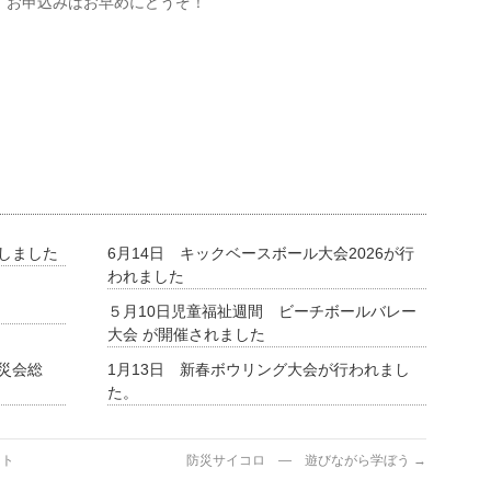
。お申込みはお早めにどうぞ！
催しました
6月14日 キックベースボール大会2026が行
われました
５月10日児童福祉週間 ビーチボールバレー
大会 が開催されました
防災会総
1月13日 新春ボウリング大会が行われまし
。
た。
ート
防災サイコロ ― 遊びながら学ぼう
→