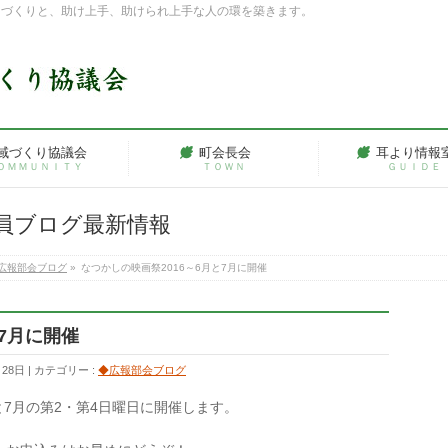
ちづくりと、助け上手、助けられ上手な人の環を築きます。
域づくり協議会
町会長会
耳より情報
ＯＭＭＵＮＩＴＹ
ＴＯＷＮ
ＧＵＩＤＥ
員ブログ最新情報
広報部会ブログ
»
なつかしの映画祭2016～6月と7月に開催
と7月に開催
月28日
カテゴリー :
◆広報部会ブログ
と7月の第2・第4日曜日に開催します。