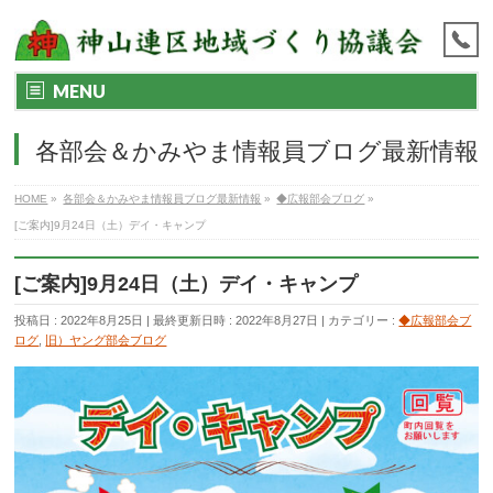
MENU
各部会＆かみやま情報員ブログ最新情報
HOME
»
各部会＆かみやま情報員ブログ最新情報
»
◆広報部会ブログ
»
[ご案内]9月24日（土）デイ・キャンプ
[ご案内]9月24日（土）デイ・キャンプ
投稿日 : 2022年8月25日
最終更新日時 : 2022年8月27日
カテゴリー :
◆広報部会ブ
ログ
,
旧）ヤング部会ブログ