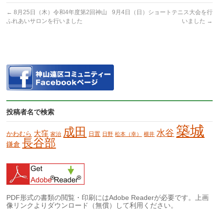
←
8月25日（木）令和4年度第2回神山
9月4日（日）ショートテニス大会を行
ふれあいサロンを行いました
いました
→
投稿者名で検索
築城
成田
水谷
大窪
かわむら
日置
家治
日野
松本（幸）
横井
長谷部
鎌倉
PDF形式の書類の閲覧・印刷にはAdobe Readerが必要です。上画
像リンクよりダウンロード（無償）して利用ください。